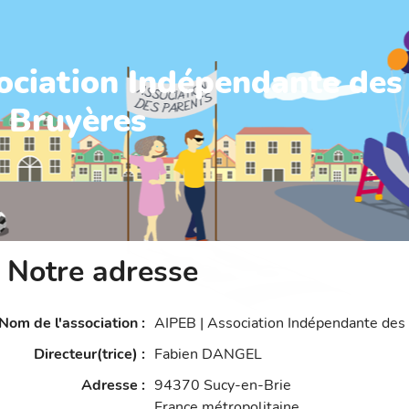
ociation Indépendante des
s Bruyères
Notre adresse
Nom de l'association
:
AIPEB | Association Indépendante des
Directeur(trice)
:
Fabien DANGEL
Adresse
:
94370
Sucy-en-Brie
France métropolitaine