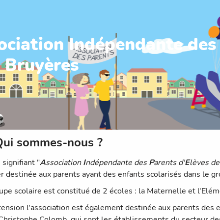
ociation Indépendante des
s Bruyères
Qui sommes-nous ?
signifiant "
A
ssociation
I
ndépendante des
P
arents d'
E
lèves d
er destinée aux parents ayant des enfants scolarisés dans le g
upe scolaire est constitué de 2 écoles : la Maternelle et l'Elém
tension l'association est également destinée aux parents des e
Christophe Colomb, qui sont les établissements du secteur de