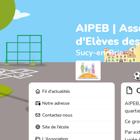
AIPEB | Ass
d'Elèves de
Sucy-en-Brie
Fil d'actualités
AIPEB, 
Notre adresse
quarti
Contactez-nous
Ce gro
Site de l'école
Par ex
L'Association
Lycée 