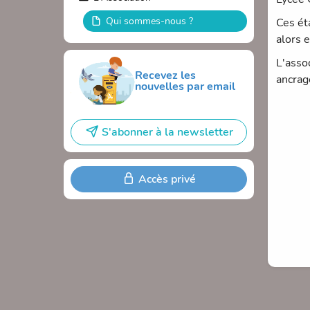
Qui sommes-nous ?
Ces ét
alors e
L'asso
Recevez les
ancrage
nouvelles par email
S'abonner à la newsletter
Accès privé